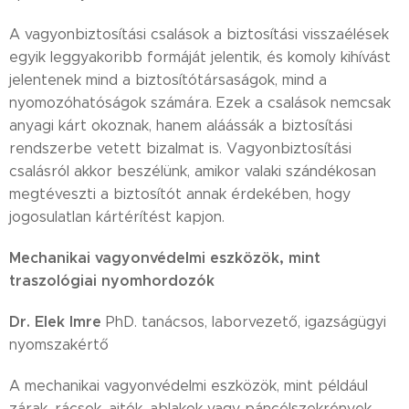
A vagyonbiztosítási csalások a biztosítási visszaélések
egyik leggyakoribb formáját jelentik, és komoly kihívást
jelentenek mind a biztosítótársaságok, mind a
nyomozóhatóságok számára. Ezek a csalások nemcsak
anyagi kárt okoznak, hanem aláássák a biztosítási
rendszerbe vetett bizalmat is. Vagyonbiztosítási
csalásról akkor beszélünk, amikor valaki szándékosan
megtéveszti a biztosítót annak érdekében, hogy
jogosulatlan kártérítést kapjon.
Mechanikai vagyonvédelmi eszközök, mint
traszológiai nyomhordozók
Dr. Elek Imre
PhD. tanácsos, laborvezető, igazságügyi
nyomszakértő
A mechanikai vagyonvédelmi eszközök, mint például
zárak, rácsok, ajtók, ablakok vagy páncélszekrények,