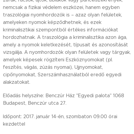
nemcsak a fizikai védelem eszközei, hanem egyben
traszológiai nyomhordozók is – azaz olyan felületek,
amelyeken nyomok képződhetnek, és ezek
kriminalisztikai szempontból értékes információkat
hordozhatnak. A traszológia a kriminalisztika azon ága,
amely a nyomok keletkezését, típusait és azonosítását
vizsgálja. A nyomhordozók olyan felületek vagy tárgyak,
amelyek képesek rögzíteni Eszköznyomokat (pl.
feszítés, vágás, zúzás nyomai), Ujjnyomokat,
cipőnyomokat, Szerszámhasználatból eredő egyedi
alakzatokat.
Előadás helyszíne: Benczúr Ház "Egyedi palota" 1068
Budapest, Benczú
r utc
a 27.
Időpont: 2017. január 14-én, szombaton 09.00 órai
kezdettel