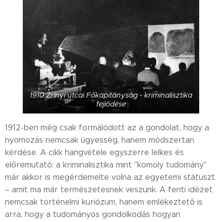
1910 Zrínyi utcai Főkapitányság - kriminalisztika
fejlődése
1912-ben még csak formálódott az a gondolat, hogy a
nyomozás nemcsak ügyesség, hanem módszertan
kérdése. A cikk hangvétele egyszerre lelkes és
előremutató: a kriminalisztika mint "komoly tudomány"
már akkor is megérdemelte volna az egyetemi státuszt
– amit ma már természetesnek veszünk. A fenti idézet
nemcsak történelmi kuriózum, hanem emlékeztető is
arra, hogy a tudományos gondolkodás hogyan