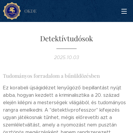
OKDE
Detektívtudósok
2025.10.03
Tudományos forradalom a bűnüldözésben
Ez korabeli újságidézet lenyűgöző bepillantást nyújt
abba, hogyan kezdett a kriminalisztika a 20. század
elején kilépni a mesterségek világából, és tudományos
rangra emelkedni. A "detektívprofesszor" kifejezés
ugyan játékosnak tűnhet, mégis előrevetíti azt a
szemléletváltást, amely a nyomozást nem pusztán
ösztönös megérzésként, hanem rendszerezett,