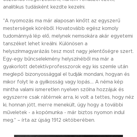
analitikus tudásként kezdte kezelni.
"A nyomozás ma már alaposan kinőtt az egyszerű
mesterségek köréből. Hovatovább egész komoly
tudománnyá lép elő, melynek nemsokára akár egyetemi
tanszéket lehet kreálni. Különösen a
helyszínmagyarázás tesz most nagy jelentőségre szert.
Egy-egy bűncselekmény helyszínéből ma már a
gyakorlott detektívprofesszorok egy kis szemle után
meglepő bizonyossággal el tudják mondani, hogyan és
mikor folyt le a gyilkosság vagy lopás…. A néma kép
mintha valami ismeretlen nyelven szólna hozzájuk és
egyszerre csak rátérnek arra, ki volt a tettes, hogy néz
ki, honnan jött, merre menekült, úgy hogy a további
műveletek - a kopómunka - már biztos nyomon indul
meg." – írta az újság 1912 októberében.