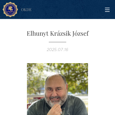
OKDE
Elhunyt Krázsik József
2025.07.16