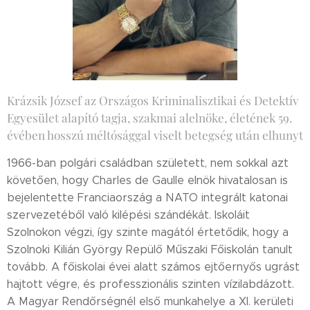
Krázsik József az Országos Kriminalisztikai és Detektív
Egyesület alapító tagja, szakmai alelnöke, életének 59.
évében hosszú méltósággal viselt betegség után elhunyt
1966-ban polgári családban született, nem sokkal azt
követően, hogy Charles de Gaulle elnök hivatalosan is
bejelentette Franciaország a NATO integrált katonai
szervezetéből való kilépési szándékát. Iskoláit
Szolnokon végzi, így szinte magától értetődik, hogy a
Szolnoki Kilián György Repülő Műszaki Főiskolán tanult
tovább. A főiskolai évei alatt számos ejtőernyős ugrást
hajtott végre, és professzionális szinten vízilabdázott.
A Magyar Rendőrségnél első munkahelye a XI. kerületi