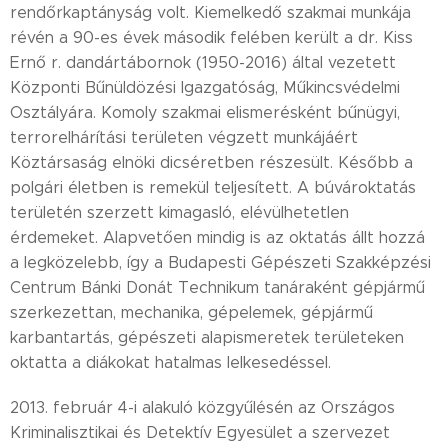
rendőrkaptányság volt. Kiemelkedő szakmai munkája
révén a 90-es évek második felében került a dr. Kiss
Ernő r. dandártábornok (1950-2016) által vezetett
Központi Bűnüldözési Igazgatóság, Műkincsvédelmi
Osztályára. Komoly szakmai elismerésként bűnügyi,
terrorelhárítási területen végzett munkájáért
Köztársaság elnöki dicséretben részesült. Később a
polgári életben is remekül teljesített. A búvároktatás
területén szerzett kimagasló, elévülhetetlen
érdemeket. Alapvetően mindig is az oktatás állt hozzá
a legközelebb, így a Budapesti Gépészeti Szakképzési
Centrum Bánki Donát Technikum tanáraként gépjármű
szerkezettan, mechanika, gépelemek, gépjármű
karbantartás, gépészeti alapismeretek területeken
oktatta a diákokat hatalmas lelkesedéssel.
2013. február 4-i alakuló közgyűlésén az Országos
Kriminalisztikai és Detektív Egyesület a szervezet