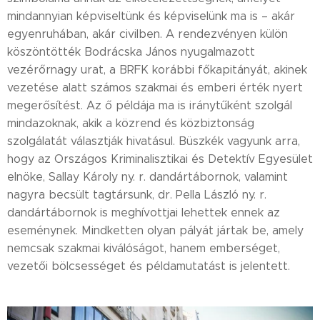
mindannyian képviseltünk és képviselünk ma is – akár
egyenruhában, akár civilben. A rendezvényen külön
köszöntötték Bodrácska János nyugalmazott
vezérőrnagy urat, a BRFK korábbi főkapitányát, akinek
vezetése alatt számos szakmai és emberi érték nyert
megerősítést. Az ő példája ma is iránytűként szolgál
mindazoknak, akik a közrend és közbiztonság
szolgálatát választják hivatásul.
Büszkék vagyunk arra,
hogy az Országos Kriminalisztikai és Detektív Egyesület
elnöke, Sallay Károly ny. r. dandártábornok, valamint
nagyra becsült tagtársunk, dr. Pella László ny. r.
dandártábornok is meghívottjai lehettek ennek az
eseménynek. Mindketten olyan pályát jártak be, amely
nemcsak szakmai kiválóságot, hanem emberséget,
vezetői bölcsességet és példamutatást is jelentett.