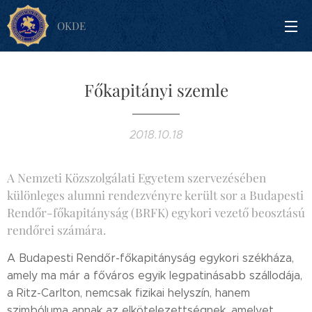
OKDE
Főkapitányi szemle
2018.10.18
A Nemzeti Közszolgálati Egyetem szervezésében
különleges alumni rendezvényre került sor a Budapesti
Rendőr-főkapitányság (BRFK) egykori vezető beosztású
rendőrei számára.
A Budapesti Rendőr-főkapitányság egykori székháza,
amely ma már a főváros egyik legpatinásabb szállodája,
a Ritz-Carlton, nemcsak fizikai helyszín, hanem
szimbóluma annak az elkötelezettségnek, amelyet