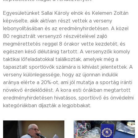
Egyesületünket Sallai Károly elnök és Kelemen Zoltán
képviselte, akik aktívan részt vettek a verseny
lebonyolításában és az eredményhirdetésen. A közel
80 regisztrált versenyző részvételével zajló
megmérettetés reggel 8 órakor vette kezdetét, és
egészen késő délutánig tartott. A versenyzők komoly
taktikai lőfeladatokkal találkoztak, amelyek még a
tapasztalt sportlövők számára is kihívást jelentettek. A
verseny különlegessége, hogy az újonnan indulók
aránya elérte a 20%-ot, ami jól mutatja a sportág iránti
növekvő érdeklődést. A kora esti órákban megtartott
eredményhirdetésen hivatásos, sportlövő és önvédelmi
kategóriákban díjazták a legjobbakat.