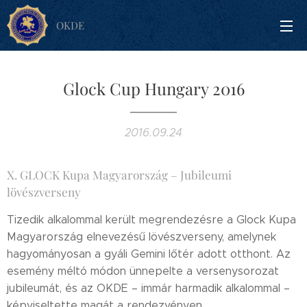
OKDE
Glock Cup Hungary 2016
2016.09.24
X. GLOCK Kupa Magyarország – Jubileumi
lövészverseny
Tizedik alkalommal került megrendezésre a Glock Kupa
Magyarország elnevezésű lövészverseny, amelynek
hagyományosan a gyáli Gemini lőtér adott otthont. Az
esemény méltó módon ünnepelte a versenysorozat
jubileumát, és az OKDE – immár harmadik alkalommal –
képviseltette magát a rendezvényen.