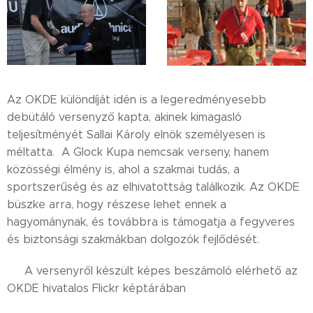
Az OKDE különdíját idén is a legeredményesebb
debütáló versenyző kapta, akinek kimagasló
teljesítményét Sallai Károly elnök személyesen is
méltatta. A Glock Kupa nemcsak verseny, hanem
közösségi élmény is, ahol a szakmai tudás, a
sportszerűség és az elhivatottság találkozik. Az OKDE
büszke arra, hogy részese lehet ennek a
hagyománynak, és továbbra is támogatja a fegyveres
és biztonsági szakmákban dolgozók fejlődését.
📸 A versenyről készült képes beszámoló elérhető az
OKDE hivatalos Flickr képtárában