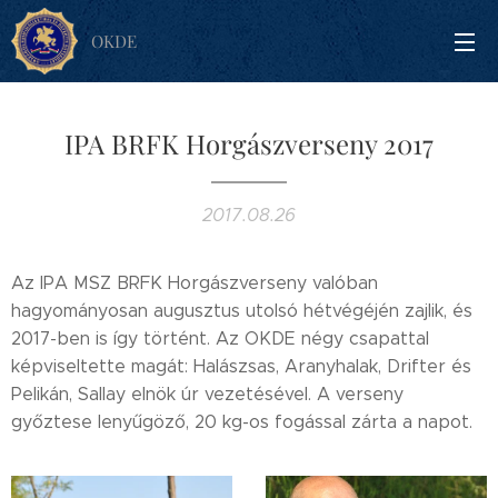
OKDE
IPA BRFK Horgászverseny 2017
2017.08.26
Az IPA MSZ BRFK Horgászverseny valóban
hagyományosan augusztus utolsó hétvégéjén zajlik, és
2017-ben is így történt. Az OKDE négy csapattal
képviseltette magát: Halászsas, Aranyhalak, Drifter és
Pelikán, Sallay elnök úr vezetésével. A verseny
győztese lenyűgöző, 20 kg-os fogással zárta a napot.