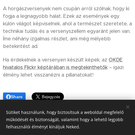
A horgászversenyek nem csupán arról szólnak, hogy ki
fogja a legnagyobb halat. Ezek az események egy
külön világot képviselnek, ahol a természet szeretete, a
technikai tudás és a versenyszellem egyaránt jelen van.
Íme néhány izgalmas részlet, ami még mélyebb
betekintést ad.
Ha érdekelnek a versenyen készült képek, az
OKDE
hivatalos Flickr képtárában is megtekinthetők
– igazi
élmény lehet visszanézni a pillanatokat!
Share
Sütiket használunk, hogy biztosítsuk a weboldal megfelelő
működését és biztonságát, valamint hogy a lehető legjobb
felhasználói élményt kínáljuk Neked.
© 2013-2026 Országos Kriminalisztikai és Detektív Egyesület