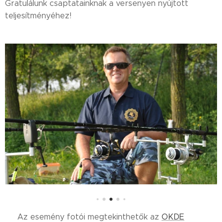
Gratulálunk csaptatainknak a versenyen nyújtott
teljesítményéhez!
📸 Az esemény fotói megtekinthetők az
OKDE