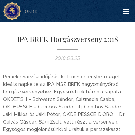
OKDE
IPA BRFK Horgászverseny 2018
2018.08.25
Remek nyárvégi időjárás, kellemesen enyhe reggel.
Ideális napkelte az IPA MSZ BRFK hagyományőrző
horgászversenyéhez. Egyesületünk három csapata
OKDEFISH – Schwarcz Sándor, Csizmadia Csaba,
OKDEPESCE – Gombos Sándor, ifj. Gombos Sándor,
Jákli Miklós és Jákli Péter, OKDE PESSCE D'ORO – Dr.
Gulyás Gáspár, Sági Zsolt, vett részt a versenyen.
Egységes megjelenésünkkel uraltuk a partszakaszt.