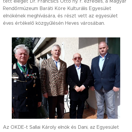
tett eleget Dr. Francsics Ottó ny. r. ezredes, a Magyar
Rendőrmúzeum Baráti Köre Kulturális Egyesület
elnökének meghívására, és részt vett az egyesület
éves értékelő közgyűlésén Heves városában.
Az OKDE-t Sallai Károly elnök és Dani, az Egyesület