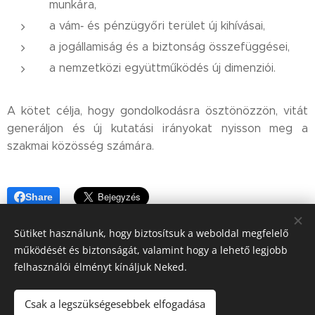
munkára,
a vám‑ és pénzügyőri terület új kihívásai,
a jogállamiság és a biztonság összefüggései,
a nemzetközi együttműködés új dimenziói.
A kötet célja, hogy gondolkodásra ösztönözzön, vitát
generáljon és új kutatási irányokat nyisson meg a
szakmai közösség számára.
Share
Sütiket használunk, hogy biztosítsuk a weboldal megfelelő
működését és biztonságát, valamint hogy a lehető legjobb
felhasználói élményt kínáljuk Neked.
© 2013-2026 Országos Kriminalisztikai és Detektív Egyesület
A MAGYAR DETEKTÍV
Csak a legszükségesebbek elfogadása