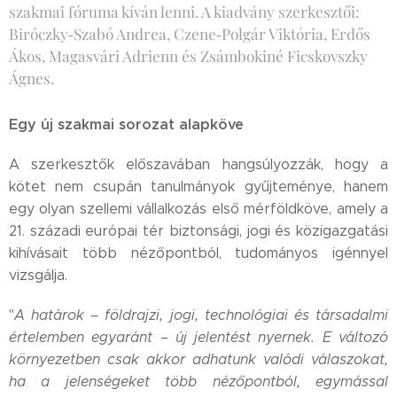
szakmai fóruma kíván lenni. A kiadvány szerkesztői:
Biróczky‑Szabó Andrea, Czene‑Polgár Viktória, Erdős
Ákos, Magasvári Adrienn és Zsámbokiné Ficskovszky
Ágnes.
Egy új szakmai sorozat alapköve
A szerkesztők előszavában hangsúlyozzák, hogy a
kötet nem csupán tanulmányok gyűjteménye, hanem
egy olyan szellemi vállalkozás első mérföldköve, amely a
21. századi európai tér biztonsági, jogi és közigazgatási
kihívásait több nézőpontból, tudományos igénnyel
vizsgálja.
"
A határok – földrajzi, jogi, technológiai és társadalmi
értelemben egyaránt – új jelentést nyernek. E változó
környezetben csak akkor adhatunk valódi válaszokat,
ha a jelenségeket több nézőpontból, egymással