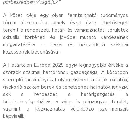
párbeszédben vizsgáljuk.
"
A kötet célja egy olyan fenntartható tudományos
fórum létrehozása, amely évről évre lehetőséget
teremt a rendészeti, határ‑ és vámigazgatási területek
aktuális, történeti és jövőbe mutató kérdéseinek
megvitatására — hazai és nemzetközi szakmai
közösségek bevonásával.
A Határtalan Európa 2025 egyik legnagyobb értéke a
szerzők szakmai hátterének gazdagsága. A kötetben
szereplő tanulmányokat olyan elismert kutatók, oktatók,
gyakorló szakemberek és tehetséges hallgatók jegyzik,
akik a rendészet, a határigazgatás, a
büntetés‑végrehajtás, a vám‑ és pénzügyőri terület,
valamint a közigazgatás különböző szegmenseit
képviselik.