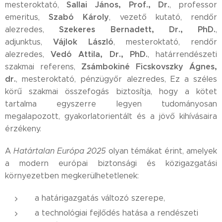
Sallai János, Prof., Dr.
mesteroktató,
, professor
Szabó Károly
emeritus,
, vezető kutató, rendőr
Szekeres Bernadett, Dr., PhD.
alezredes,
,
Vájlok László
adjunktus,
, mesteroktató, rendőr
Vedó Attila, Dr., PhD.
alezredes,
, határrendészeti
Zsámbokiné Ficskovszky Ágnes,
szakmai referens,
dr.
, mesteroktató, pénzügyőr alezredes, Ez a széles
körű szakmai összefogás biztosítja, hogy a kötet
tartalma egyszerre legyen tudományosan
megalapozott, gyakorlatorientált és a jövő kihívásaira
érzékeny.
A
Határtalan Európa 2025
olyan témákat érint, amelyek
a modern európai biztonsági és közigazgatási
környezetben megkerülhetetlenek:
a határigazgatás változó szerepe,
a technológiai fejlődés hatása a rendészeti