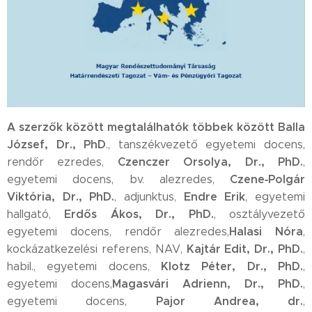
A szerzők között megtalálhatók többek között
Balla
József, Dr., PhD
., tanszékvezető egyetemi docens,
Czenczer Orsolya, Dr., PhD.
rendőr ezredes,
,
Czene
‑
Polg
á
r
egyetemi docens, bv. alezredes,
Vikt
ó
ria, Dr., PhD.
Endre Erik
, adjunktus,
, egyetemi
Erdős Ákos, Dr., PhD.
hallgató,
, osztályvezető
Halasi Nóra
egyetemi docens, rendőr alezredes,
,
Kajtár Edit, Dr., PhD.
kockázatkezelési referens, NAV,
,
Klotz Péter, Dr., PhD.
habil., egyetemi docens,
,
Magasvári Adrienn, Dr., PhD.
egyetemi docens,
,
Pajor Andrea, dr.
egyetemi docens,
,