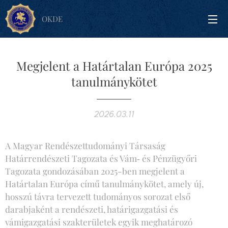
OKDE
Megjelent a Határtalan Európa 2025
tanulmánykötet
2026.03.11
A Magyar Rendészettudományi Társaság
Határrendészeti Tagozata és Vám‑ és Pénzügyőri
Tagozata gondozásában 2025-ben megjelent a
Határtalan Európa című tanulmánykötet, amely új,
hosszú távra tervezett tudományos sorozat első
darabjaként a rendészeti, határigazgatási és
vámigazgatási szakterületek egyik meghatározó