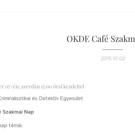
OKDE Café Szakm
2015.10.02
er 07-én, szerdán 17.00 órai kezdettel
iminalisztikai és Detektív Egyesület
 Szakmai Nap
nap témái: