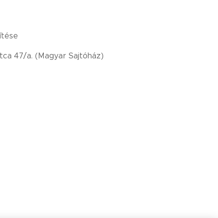
ítése
ca 47/a. (Magyar Sajtóház)