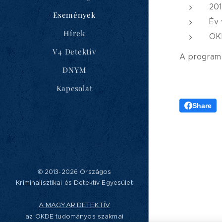
201
Események
Év 
Hírek
OKD
V4 Detektív
A program 
DNYM
Kapcsolat
Share
© 2013-2026 Országos
Kriminalisztikai és Detektív Egyesület
A MAGYAR DETEKTÍV
az OKDE tudományos szakmai