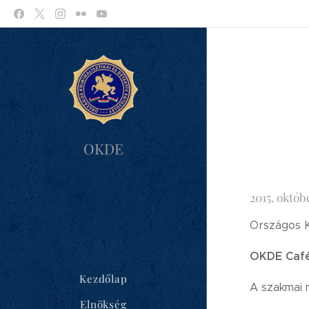
OKDE
2015. októb
Országos Kr
OKDE Café
Kezdőlap
A szakmai 
Elnökség