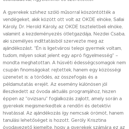
A gyerekek szívhez szóló műsorral köszöntötték a
vendégeket, akik között ott volt az OKDE elnöke, Sallai
Károly, Dr. Herold Károly, az OKDE tiszteletbeli elnöke,
valamint a kezdeményezés ötletgazdája, Nezdei Csaba,
aki személyes indíttatásból szervezte meg az
ajándékozást. "Én is ligetvárosi telepi gyermek voltam,
tudom, milyen sokat jelent egy apró figyelmesség" –
mondta meghatottan. A húsvéti édességcsomagok nem
csupán finomságokat rejtettek, hanem egy közösségi
üzenetet is: a törődés, az összefogás és a
példamutatás erejét. Az esemény különösen jól
illeszkedett az óvoda aktuális programjához, hiszen
éppen az "ovizsaru" foglalkozás zajlott, amely során a
gyerekek megismerkedtek a rendőri és detektívi
hivatással. Az ajándékozás így nemcsak örömöt, hanem
tanulási lehetőséget is hozott. Geröly Krisztina
óvodavezető kiemelte, hogy a gyerekek számára ez az