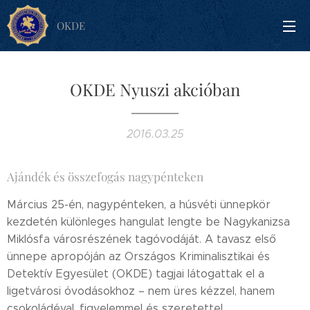
OKDE
OKDE Nyuszi akcióban
2016.03.25
Ajándék és összefogás nagypénteken
Március 25-én, nagypénteken, a húsvéti ünnepkör
kezdetén különleges hangulat lengte be Nagykanizsa
Miklósfa városrészének tagóvodáját. A tavasz első
ünnepe apropóján az Országos Kriminalisztikai és
Detektív Egyesület (OKDE) tagjai látogattak el a
ligetvárosi óvodásokhoz – nem üres kézzel, hanem
csokoládéval, figyelemmel és szeretettel.