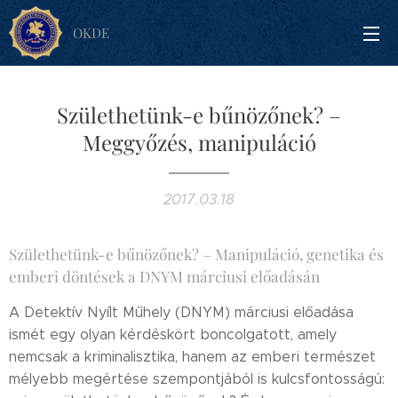
OKDE
Születhetünk-e bűnözőnek? –
Meggyőzés, manipuláció
2017.03.18
Születhetünk-e bűnözőnek? – Manipuláció, genetika és
emberi döntések a DNYM márciusi előadásán
A Detektív Nyílt Műhely (DNYM) márciusi előadása
ismét egy olyan kérdéskört boncolgatott, amely
nemcsak a kriminalisztika, hanem az emberi természet
mélyebb megértése szempontjából is kulcsfontosságú: