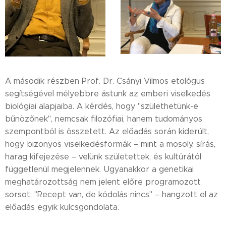
A második részben Prof. Dr. Csányi Vilmos etológus
segítségével mélyebbre ástunk az emberi viselkedés
biológiai alapjaiba. A kérdés, hogy "születhetünk-e
bűnözőnek", nemcsak filozófiai, hanem tudományos
szempontból is összetett. Az előadás során kiderült,
hogy bizonyos viselkedésformák – mint a mosoly, sírás,
harag kifejezése – velünk születettek, és kultúrától
függetlenül megjelennek. Ugyanakkor a genetikai
meghatározottság nem jelent előre programozott
sorsot: "Recept van, de kódolás nincs" – hangzott el az
előadás egyik kulcsgondolata.