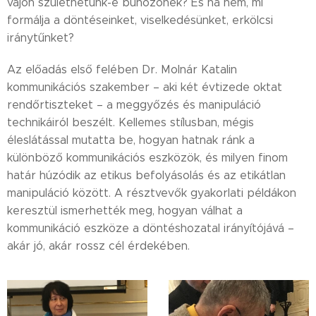
vajon születhetünk-e bűnözőnek? És ha nem, mi
formálja a döntéseinket, viselkedésünket, erkölcsi
iránytűnket?
Az előadás első felében Dr. Molnár Katalin
kommunikációs szakember – aki két évtizede oktat
rendőrtiszteket – a meggyőzés és manipuláció
technikáiról beszélt. Kellemes stílusban, mégis
éleslátással mutatta be, hogyan hatnak ránk a
különböző kommunikációs eszközök, és milyen finom
határ húzódik az etikus befolyásolás és az etikátlan
manipuláció között. A résztvevők gyakorlati példákon
keresztül ismerhették meg, hogyan válhat a
kommunikáció eszköze a döntéshozatal irányítójává –
akár jó, akár rossz cél érdekében.