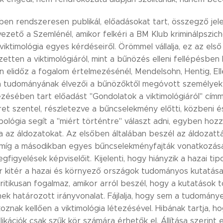
en rendszeresen publikál, előadásokat tart, összegző jelen
ezető a Szemlénél, amikor felkéri a BM Klub kriminálpszic
viktimológia egyes kérdéseiről. Örömmel vállalja, ez az el
ezetten a viktimológiáról, mint a bűnözés elleni fellépésb
 elidőz a fogalom értelmezésénél, Mendelsohn, Hentig, Elle
ia tudományának élvezői a bűnözőktől megóvott személye
ésében tart előadást "Gondolatok a viktimológiáról" címmel
ret szentel, részletezve a bűncselekmény előtti, közbeni 
ipológia segít a "miért történtre" választ adni, egyben h
 az áldozatokat. Az elsőben általában beszél az áldozattá 
, míg a másodikban egyes bűncselekményfajták vonatkozásáb
egfigyelések képviselőit. Kijelenti, hogy hiányzik a hazai ti
 kitér a hazai és környező országok tudományos kutatásai
ritikusan fogalmaz, amikor arról beszél, hogy a kutatások 
ek határozott irányvonalat. Fájlalja, hogy sem a tudomá
oznak kellően a viktimológia létezésével. Hibának tartja, h
likációk csak szűk kör számára érhetők el. Állítása szerin