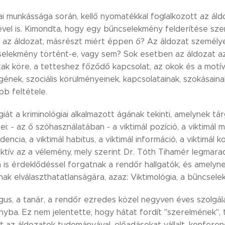
ai munkássága során, kellő nyomatékkal foglalkozott az áldo
ével is. Kimondta, hogy egy bűncselekmény felderítése s
 az áldozat, másrészt miért éppen ő? Az áldozat személye 
elekmény történt-e, vagy sem? Sok esetben az áldozat az
tak köre, a tetteshez főződő kapcsolat, az okok és a motí
ének, szociális körülményeinek, kapcsolatainak, szokásaina
bb feltétele.
giát a kriminológiai alkalmazott ágának tekinti, amelynek t
i: - az ő szóhasználatában - a viktimál pozíció, a viktimál mo
encia, a viktimál habitus, a viktimál információ, a viktimál k
ktív az a vélemény, mely szerint Dr. Tóth Tihamér legmarad
is érdeklődéssel forgatnak a rendőr hallgatók, és amelyne
ak elválaszthatatlanságára, azaz: Viktimológia, a bűncselek
gus, a tanár, a rendőr ezredes közel negyven éves szolgála
nyba. Ez nem jelentette, hogy hátat fordít "szerelmének",
t az áldozatok tudományával, előadásokat vállalt, konferen