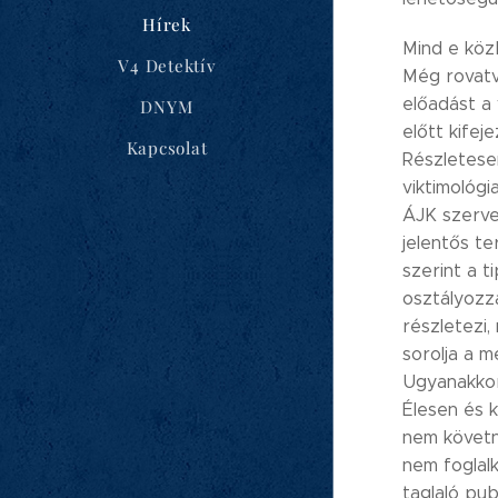
Hírek
Mind e közb
V4 Detektív
Még rovatv
előadást a 
DNYM
előtt kifej
Kapcsolat
Részletesen
viktimológ
ÁJK szervez
jelentős te
szerint a t
osztályozza
részletezi
sorolja a m
Ugyanakkor
Élesen és k
nem követn
nem foglalk
taglaló pub