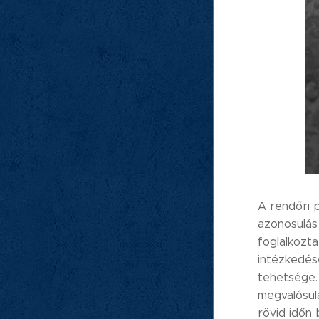
A rendőri p
azonosulás
foglalkozt
intézkedés
tehetsége.
megvalósul
rövid időn 