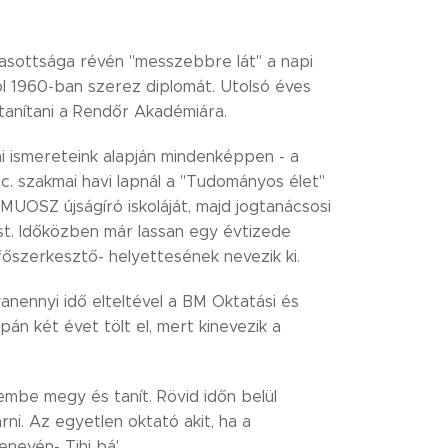
vasottsága révén "messzebbre lát" a napi
ol 1960-ban szerez diplomát. Utolsó éves
anítani a Rendőr Akadémiára.
i ismereteink alapján mindenképpen - a
c. szakmai havi lapnál a "Tudományos élet"
MUOSZ újságíró iskoláját, majd jogtanácsosi
ést. Időközben már lassan egy évtizede
főszerkesztő- helyettesének nevezik ki.
anennyi idő elteltével a BM Oktatási és
n két évet tölt el, mert kinevezik a
mbe megy és tanít. Rövid időn belül
rni. Az egyetlen oktató akit, ha a
nevén- Tihi bá'.