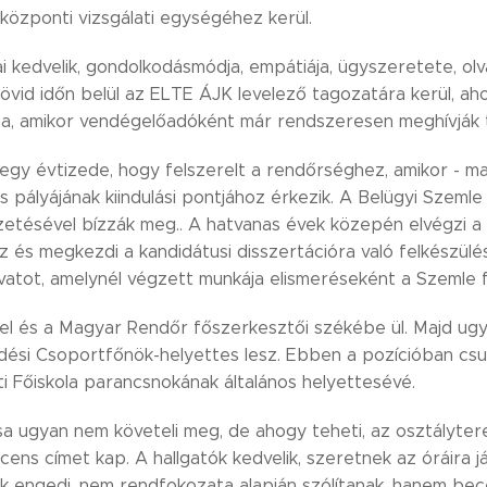
központi vizsgálati egységéhez kerül.
i kedvelik, gondolkodásmódja, empátiája, ügyszeretete, ol
Rövid időn belül az ELTE ÁJK levelező tagozatára kerül, ah
a, amikor vendégelőadóként már rendszeresen meghívják t
egy évtizede, hogy felszerelt a rendőrséghez, amikor - ma
pályájának kiindulási pontjához érkezik. A Belügyi Szemle 
zetésével bízzák meg.. A hatvanas évek közepén elvégzi a 
z és megkezdi a kandidátusi disszertációra való felkészül
ovatot, amelynél végzett munkája elismeréseként a Szemle 
 el és a Magyar Rendőr főszerkesztői székébe ül. Majd ugy
ési Csoportfőnök-helyettes lesz. Ebben a pozícióban csupá
i Főiskola parancsnokának általános helyettesévé.
a ugyan nem követeli meg, de ahogy teheti, az osztálytere
ocens címet kap. A hallgatók kedvelik, szeretnek az óráira já
k engedi, nem rendfokozata alapján szólítanak, hanem bece