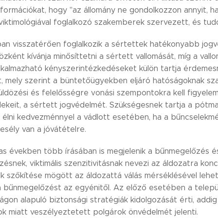
nformációkat, hogy "az állomány ne gondolkozzon annyit, h
a viktimológiával foglalkozó szakemberek szervezett, és t
iban visszatérően foglalkozik a sértettek hatékonyabb jogv
özként kívánja minősíttetni a sértett vallomását, míg a vall
kalmazható kényszerintézkedéseket külön tartja érdemesn
, mely szerint a büntetőügyekben eljáró hatóságoknak szak
üldözési és felelősségre vonási szempontokra kell figyelem
dekeit, a sértett jogvédelmét. Szükségesnek tartja a pót
t élni kedvezménnyel a vádlott esetében, ha a bűncselekmé
 esély van a jóvátételre.
as években több írásában is megjelenik a bűnmegelőzés és 
snek, viktimális szenzitivitásnak nevezi az áldozatra kon
k szőkítése mögött az áldozattá válás mérséklésével lehe
ia bűnmegelőzést az egyénitől. Az előző esetében a telepü
gon alapuló biztonsági stratégiák kidolgozását érti, addi
ok miatt veszélyeztetett polgárok önvédelmét jelenti.