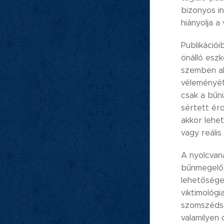
bizonyos i
hiányolja 
Publikáció
önálló eszk
szemben al
véleményét
csak a bűn
sértett ér
akkor lehe
vagy reális
A nyolcvan
bűnmegelőzé
lehetősége
viktimológ
szomszédsá
valamilyen 