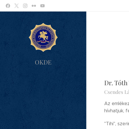
OKDE
Dr. Tóth
Csendes Lá
Az emlékezn
hívhatjuk, 
"Tihi", sze