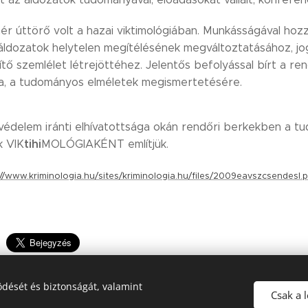
ér úttörő volt a hazai viktimológiában. Munkásságával hoz
 áldozatok helytelen megítélésének megváltoztatásához, jog
ítő szemlélet létrejöttéhez. Jelentős befolyással bírt a 
ára, a tudományos elméletek megismertetésére.
védelem iránti elhívatottsága okán rendőri berkekben a tu
tihi
k VIK
MOLÓGIAKÉNT említjük.
://www.kriminologia.hu/sites/kriminologia.hu/files/2009eavszcsendesl.
dését és biztonságát, valamint
Csak a 