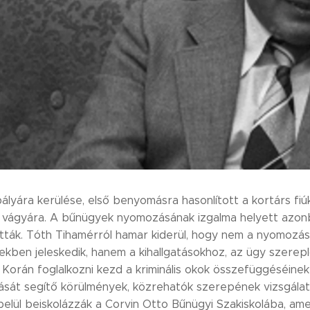
ályára kerülése, első benyomásra hasonlított a kortárs fiú
 vágyára. A bűnügyek nyomozásának izgalma helyett azo
atták. Tóth Tihamérról hamar kiderül, hogy nem a nyomozás
ekben jeleskedik, hanem a kihallgatásokhoz, az ügy szerep
 Korán foglalkozni kezd a kriminális okok összefüggéséine
ását segítő körülmények, közrehatók szerepének vizsgálatá
belül beiskolázzák a Corvin Otto Bűnügyi Szakiskolába, am