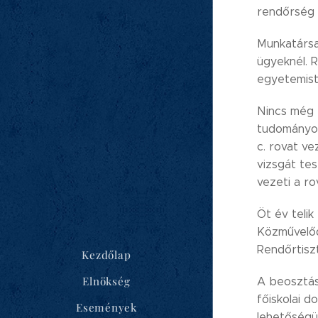
rendőrség 
Munkatársa
ügyeknél. 
egyetemist
Nincs még 
tudományos 
c. rovat ve
vizsgát tes
vezeti a r
Öt év telik
Közművelőd
Rendőrtiszt
Kezdőlap
Elnökség
A beosztás
főiskolai d
Események
lehetőségü