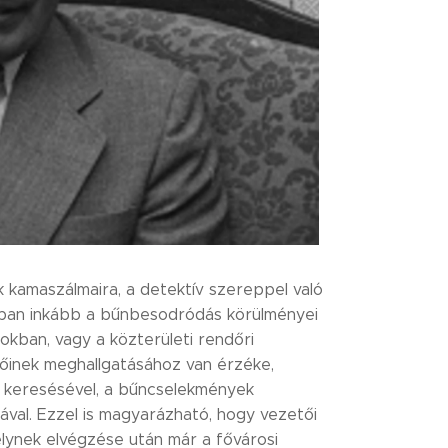
k kamaszálmaira, a detektív szereppel való
nban inkább a bűnbesodródás körülményei
okban, vagy a közterületi rendőri
lőinek meghallgatásához van érzéke,
k keresésével, a bűncselekmények
val. Ezzel is magyarázható, hogy vezetői
elynek elvégzése után már a fővárosi