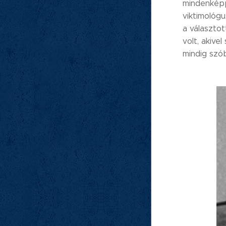
mindenképpe
viktimológ
a választo
volt, akive
mindig szó