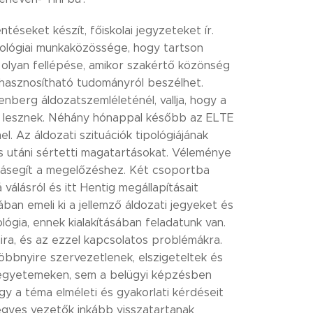
téseket készít, főiskolai jegyzeteket ír.
hológiai munkaközössége, hogy tartson
ső olyan fellépése, amikor szakértő közönség
en hasznosítható tudományról beszélhet.
nberg áldozatszemléleténél, vallja, hogy a
k lesznek. Néhány hónappal később az ELTE
. Az áldozati szituációk tipológiájának
és utáni sértetti magatartásokat. Véleménye
ozzásegít a megelőzéshez. Két csoportba
válásról és itt Hentig megállapításait
an emeli ki a jellemző áldozati jegyeket és
pológia, ennek kialakításában feladatunk van.
ra, és az ezzel kapcsolatos problémákra.
többnyire szervezetlenek, elszigeteltek és
nyegyetemeken, sem a belügyi képzésben
ogy a téma elméleti és gyakorlati kérdéseit
t egyes vezetők inkább visszatartanak