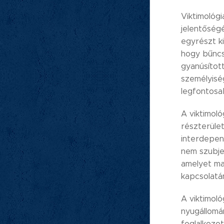
Viktimológi
jelentőség
egyrészt ki
hogy bűncs
gyanúsítot
személyiség
legfontosa
A viktimoló
részterülete
interdepend
nem szubje
amelyet ma 
kapcsolatán
A viktimoló
nyugállomá
foglalkozot