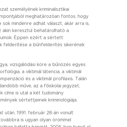
zat személyének kriminalisztikai
zempontjából meghatározóan fontos, hogy
sok mindenre adhat választ, akár arra is,
 akin keresztül behatárolható a
vumok. Éppen ezért a sértett
k felderítése a bűnfelderítés sikerének
árgya, vizsgálódási köre a bűnözés egyes
rfológia, a viktimál látencia, a viktimál
ompenzáció és a viktimál profilaxis. Talán
andóbb műve, az a főiskolai jegyzet,
k címe is utal a két tudomány
mények sértettjeinek kriminológiája.
t után, 1991. február 28-án vonult
 továbbra is ugyan olyan örömmel
ciákon hallatta hangját. 2005-ben hunyt el.