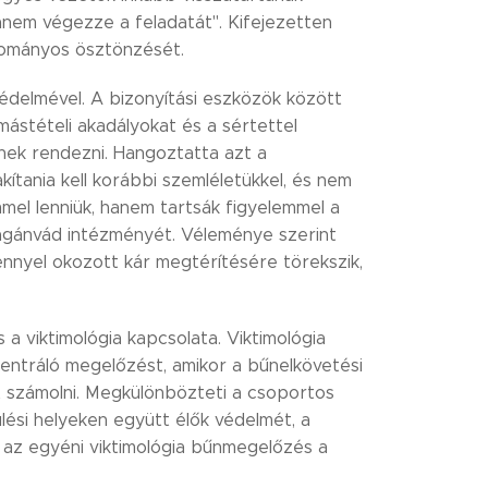
anem végezze a feladatát". Kifejezetten
udományos ösztönzését.
édelmével. A bizonyítási eszközök között
omástételi akadályokat és a sértettel
ek rendezni. Hangoztatta azt a
ítania kell korábbi szemléletükkel, és nem
mel lenniük, hanem tartsák figyelemmel a
magánvád intézményét. Véleménye szerint
nnyel okozott kár megtérítésére törekszik,
a viktimológia kapcsolata. Viktimológia
centráló megelőzést, amikor a bűnelkövetési
t számolni. Megkülönbözteti a csoportos
lési helyeken együtt élők védelmét, a
g az egyéni viktimológia bűnmegelőzés a