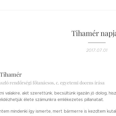
Tihamér napj
2017.07.01
 Tihamér
szló rendőrségi főtanácsos, c. egyetemi docens írása
i valakire, akit szerettünk, becsültünk igazán jó dolog, hi
felidézhetjük élete számunkra emlékezetes pillanatait.
rintem mindenki így ismerte, mert bármerre is kezdtem kuta