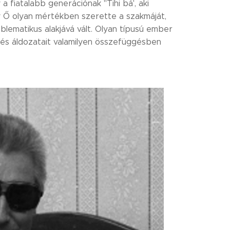
 fiatalabb generációnak "Tihi bá', aki
y Ő olyan mértékben szerette a szakmáját,
lematikus alakjává vált. Olyan típusú ember
özés áldozatait valamilyen összefüggésben