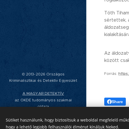
Tóth Tiham
sértettek,
áldozatseg
kialakítás
Az áldozat
között csa
Forrás:
https
© 2013-2026 Országos
Kriminalisztikai és Detektív Egyesület
A MAGYAR DETEKTÍV
az OKDE tudományos szakmai
Share
oldala
Sütiket használunk, hogy biztosítsuk a weboldal megfelelő műkö
Designed by OKDE
hogy a lehető legjobb felhasználói élményt kínáljuk Neked.