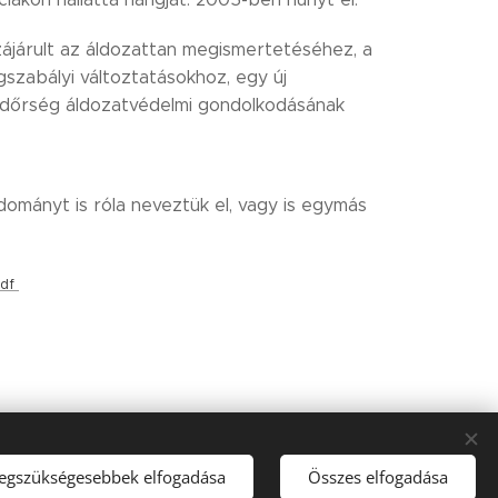
zájárult az áldozattan megismertetéséhez, a
szabályi változtatásokhoz, egy új
rendőrség áldozatvédelmi gondolkodásának
dományt is róla neveztük el, vagy is egymás
pdf
legszükségesebbek elfogadása
Összes elfogadása