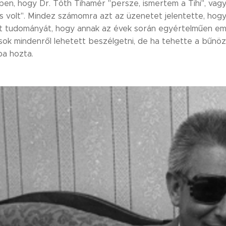
n, hogy Dr. Tóth Tihamér "persze, ismertem a Tihi", vagy a
us volt". Mindez számomra azt az üzenetet jelentette, hog
tt tudományát, hogy annak az évek során egyértelműen emb
l sok mindenről lehetett beszélgetni, de ha tehette a bűn
ba hozta.