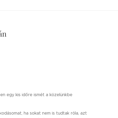
án
szen egy kis időre ismét a közelünkbe
kodásomat, ha sokat nem is tudtak róla, azt