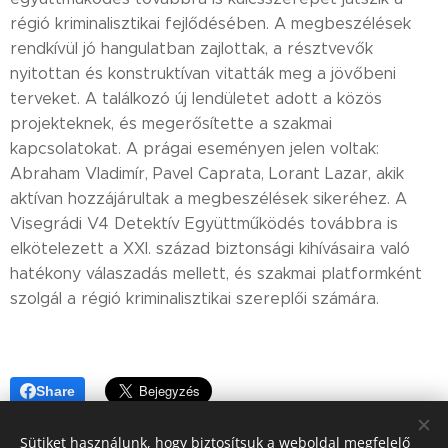
régió kriminalisztikai fejlődésében. A megbeszélések
rendkívül jó hangulatban zajlottak, a résztvevők
nyitottan és konstruktívan vitatták meg a jövőbeni
terveket. A találkozó új lendületet adott a közös
projekteknek, és megerősítette a szakmai
kapcsolatokat. A prágai eseményen jelen voltak:
Abraham Vladimír, Pavel Caprata, Lorant Lazar, akik
aktívan hozzájárultak a megbeszélések sikeréhez. A
Visegrádi V4 Detektív Együttműködés továbbra is
elkötelezett a XXI. század biztonsági kihívásaira való
hatékony válaszadás mellett, és szakmai platformként
szolgál a régió kriminalisztikai szereplői számára.
Share
Sütiket használunk, hogy biztosítsuk a weboldal megfelelő