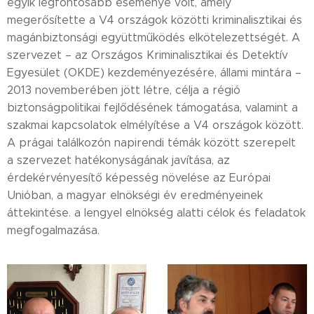
egyik legfontosabb eseménye volt, amely
megerősítette a V4 országok közötti kriminalisztikai és
magánbiztonsági együttműködés elkötelezettségét. A
szervezet – az Országos Kriminalisztikai és Detektív
Egyesület (OKDE) kezdeményezésére, állami mintára –
2013 novemberében jött létre, célja a régió
biztonságpolitikai fejlődésének támogatása, valamint a
szakmai kapcsolatok elmélyítése a V4 országok között.
A prágai találkozón napirendi témák között szerepelt
a szervezet hatékonyságának javítása, az
érdekérvényesítő képesség növelése az Európai
Unióban, a magyar elnökségi év eredményeinek
áttekintése. a lengyel elnökség alatti célok és feladatok
megfogalmazása.